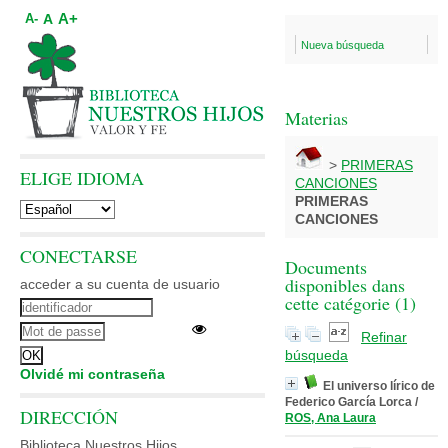
A+
A
A-
Nueva búsqueda
Materias
>
PRIMERAS
ELIGE IDIOMA
CANCIONES
PRIMERAS
CANCIONES
CONECTARSE
Documents
disponibles dans
acceder a su cuenta de usuario
cette catégorie (
1
)
Refinar
búsqueda
Olvidé mi contraseña
El universo lírico de
Federico García Lorca
/
DIRECCIÓN
ROS, Ana Laura
Biblioteca Nuestros Hijos