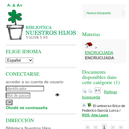
A+
A
A-
Nueva búsqueda
Materias
>
ELIGE IDIOMA
ENCRUCIJADA
ENCRUCIJADA
Documents
CONECTARSE
disponibles dans
cette catégorie (
1
)
acceder a su cuenta de usuario
Refinar
búsqueda
El universo lírico de
Olvidé mi contraseña
Federico García Lorca
/
ROS, Ana Laura
DIRECCIÓN
1
Biblioteca Nuestros Hijos