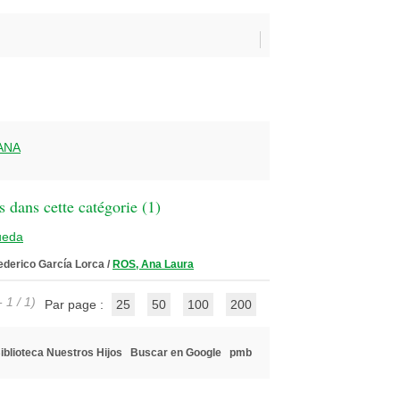
ANA
 dans cette catégorie (
1
)
ueda
Federico García Lorca
/
ROS, Ana Laura
 1 / 1)
Par page :
25
50
100
200
iblioteca Nuestros Hijos
Buscar en Google
pmb