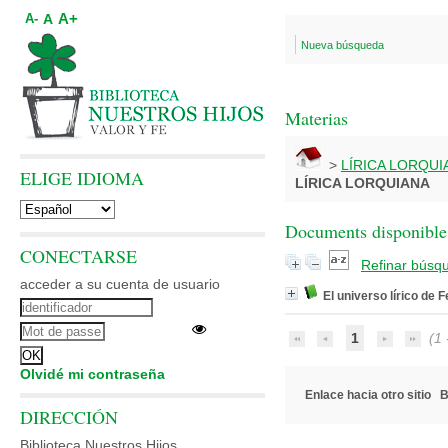
A+
A
A-
Nueva búsqueda
Materias
>
LÍRICA LORQUI
ELIGE IDIOMA
LÍRICA LORQUIANA
Documents disponibles
CONECTARSE
Refinar búsq
acceder a su cuenta de usuario
El universo lírico de 
1
(1 -
Olvidé mi contraseña
Enlace hacia otro sitio
B
DIRECCIÓN
Biblioteca Nuestros Hijos