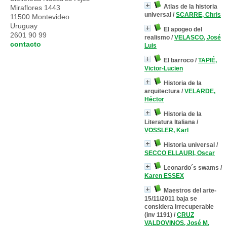
Atlas de la historia
Miraflores 1443
universal
/
SCARRE, Chris
11500 Montevideo
Uruguay
El apogeo del
2601 90 99
realismo
/
VELASCO, José
contacto
Luis
El barroco
/
TAPIÉ,
Victor-Lucien
Historia de la
arquitectura
/
VELARDE,
Héctor
Historia de la
Literatura Italiana
/
VOSSLER, Karl
Historia universal
/
SECCO ELLAURI, Oscar
Leonardo´s swams
/
Karen ESSEX
Maestros del arte-
15/11/2011 baja se
considera irrecuperable
(inv 1191)
/
CRUZ
VALDOVINOS, José M.