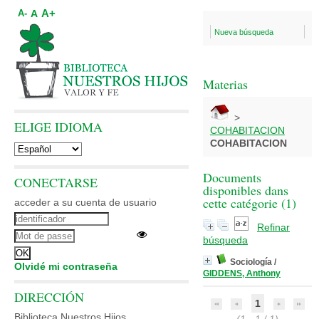
A+
A
A-
Nueva búsqueda
Materias
>
ELIGE IDIOMA
COHABITACION
COHABITACION
Documents
CONECTARSE
disponibles dans
cette catégorie (
1
)
acceder a su cuenta de usuario
Refinar
búsqueda
Sociología
/
Olvidé mi contraseña
GIDDENS, Anthony
DIRECCIÓN
1
Biblioteca Nuestros Hijos