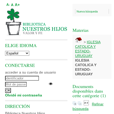
A+
A
A-
Nueva búsqueda
Materias
>
IGLESIA
ELIGE IDIOMA
CATOLICA Y
ESTADO-
URUGUAY
IGLESIA
CONECTARSE
CATOLICA Y
ESTADO-
acceder a su cuenta de usuario
URUGUAY
Documents
disponibles dans
cette catégorie (
1
)
Olvidé mi contraseña
Refinar
DIRECCIÓN
búsqueda
Biblioteca Nuestros Hijos