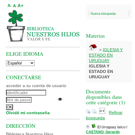
A+
A
A-
Nueva búsqueda
Materias
>
IGLESIA Y
ELIGE IDIOMA
ESTADO EN
URUGUAY
IGLESIA Y
ESTADO EN
CONECTARSE
URUGUAY
acceder a su cuenta de usuario
Documents
disponibles dans
cette catégorie (
1
)
Refinar
Olvidé mi contraseña
búsqueda
DIRECCIÓN
El Uruguay laico
/
CAETANO, Gerardo
Biblioteca Nuestros Hijos