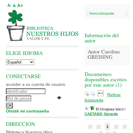
A+
A
A-
Nueva búsqueda
Información del
autor
Autor Carolina
ELIGE IDIOMA
GREISING
Documentos
CONECTARSE
disponibles escritos
por este autor (
1
)
acceder a su cuenta de usuario
Refinar
búsqueda
El Uruguay laico
/
Olvidé mi contraseña
CAETANO, Gerardo
DIRECCIÓN
1
Biblioteca Nuestros Hijos