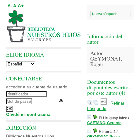
A+
A
A-
Nueva búsqueda
Información del
autor
Autor
ELIGE IDIOMA
GEYMONAT,
Roger
CONECTARSE
Documentos
disponibles escritos
acceder a su cuenta de usuario
por este autor (
4
)
Refinar
búsqueda
Olvidé mi contraseña
El Uruguay laico
/
CAETANO, Gerardo
DIRECCIÓN
Historia 2
/
Biblioteca Nuestros Hijos
GEYMONAT, Roger