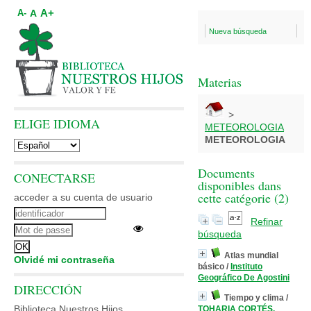
A+
A
A-
Nueva búsqueda
Materias
>
ELIGE IDIOMA
METEOROLOGIA
METEOROLOGIA
Documents
CONECTARSE
disponibles dans
cette catégorie (
2
)
acceder a su cuenta de usuario
Refinar
búsqueda
Atlas mundial
Olvidé mi contraseña
básico
/
Instituto
Geográfico De Agostini
DIRECCIÓN
Tiempo y clima
/
Biblioteca Nuestros Hijos
TOHARIA CORTÉS,