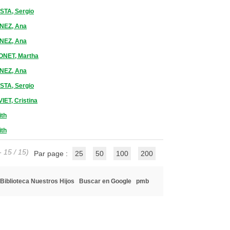
STA, Sergio
NEZ, Ana
NEZ, Ana
NET, Martha
NEZ, Ana
STA, Sergio
ET, Cristina
ith
ith
- 15 / 15)
Par page :
25
50
100
200
Biblioteca Nuestros Hijos
Buscar en Google
pmb