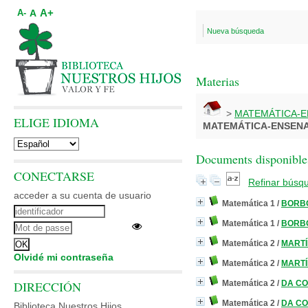
A+
A
A-
Nueva búsqueda
Materias
>
MATEMÁTICA-
ELIGE IDIOMA
MATEMÁTICA-ENSEN
Documents disponibles
CONECTARSE
Refinar búsq
acceder a su cuenta de usuario
Matemática 1
/
BORBO
Matemática 1
/
BORBO
Matemática 2
/
MARTÍ
Olvidé mi contraseña
Matemática 2
/
MARTÍ
DIRECCIÓN
Matemática 2
/
DA CO
Matemática 2
/
DA CO
Biblioteca Nuestros Hijos