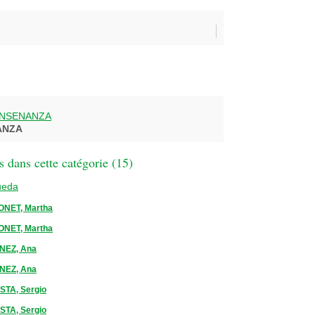
ENSENANZA
ANZA
 dans cette catégorie (
15
)
ueda
NET, Martha
NET, Martha
NEZ, Ana
NEZ, Ana
STA, Sergio
STA, Sergio