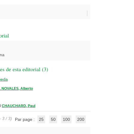
orial
ona
 de esta editorial (
3
)
ueda
L NOVALES, Alberto
/
CHAUCHARD, Paul
 3 / 3)
Par page :
25
50
100
200