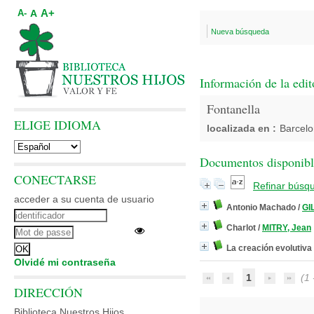
A+
A
A-
Nueva búsqueda
Información de la edit
Fontanella
ELIGE IDIOMA
localizada en :
Barcel
Documentos disponibles
CONECTARSE
Refinar búsq
acceder a su cuenta de usuario
Antonio Machado
/
GI
Charlot
/
MITRY, Jean
La creación evolutiva
Olvidé mi contraseña
1
(1 -
DIRECCIÓN
Biblioteca Nuestros Hijos