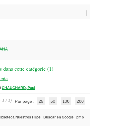
IANA
 dans cette catégorie (
1
)
ueda
/
CHAUCHARD, Paul
 1 / 1)
Par page :
25
50
100
200
iblioteca Nuestros Hijos
Buscar en Google
pmb