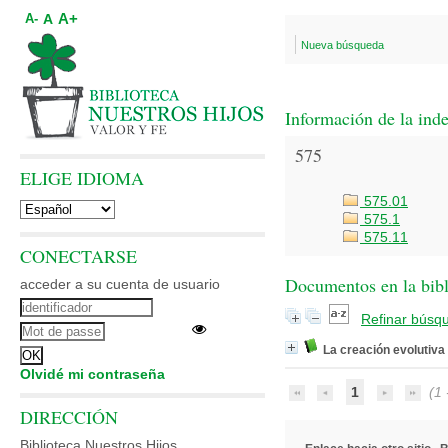
A+
A
A-
Nueva búsqueda
Información de la ind
575
ELIGE IDIOMA
575.01
575.1
575.11
CONECTARSE
Documentos en la bibli
acceder a su cuenta de usuario
Refinar búsq
La creación evolutiva
Olvidé mi contraseña
1
(1 -
DIRECCIÓN
Biblioteca Nuestros Hijos