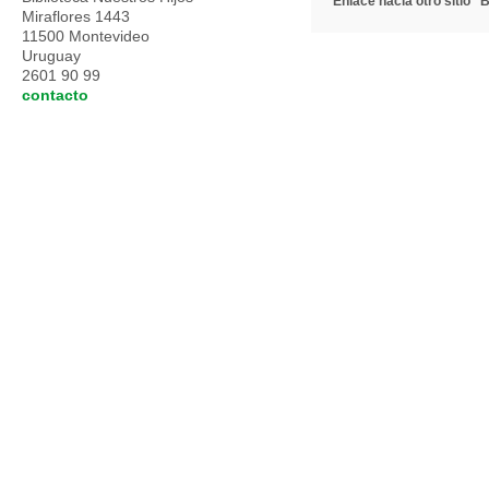
Enlace hacia otro sitio
B
Miraflores 1443
11500 Montevideo
Uruguay
2601 90 99
contacto