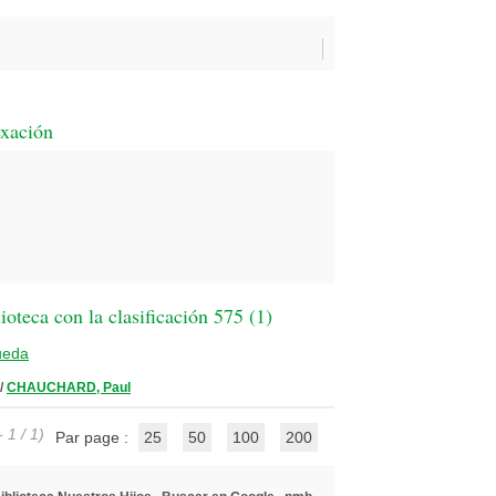
exación
oteca con la clasificación 575 (
1
)
ueda
/
CHAUCHARD, Paul
 1 / 1)
Par page :
25
50
100
200