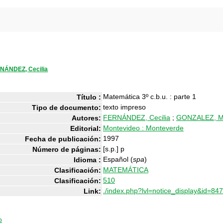
NÁNDEZ, Cecilia
Matemática 3º c.b.u. : parte 1
Título :
texto impreso
Tipo de documento:
FERNÁNDEZ, Cecilia
;
GONZALEZ, M
Autores:
Montevideo : Monteverde
Editorial:
1997
Fecha de publicación:
[s.p.] p
Número de páginas:
Español (
spa
)
Idioma :
MATEMÁTICA
Clasificación:
510
Clasificación:
./index.php?lvl=notice_display&id=84
Link:
o