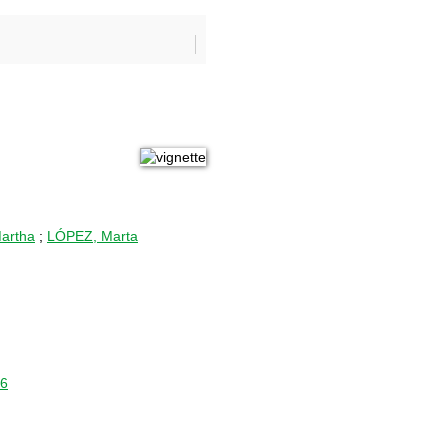
artha
;
LÓPEZ, Marta
76