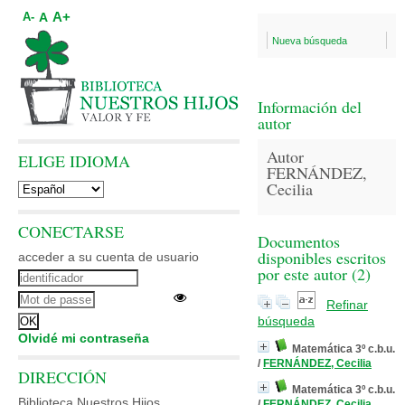
A+
A
A-
Nueva búsqueda
Información del
autor
Autor
ELIGE IDIOMA
FERNÁNDEZ,
Cecilia
CONECTARSE
Documentos
disponibles escritos
acceder a su cuenta de usuario
por este autor (
2
)
Refinar
búsqueda
Olvidé mi contraseña
Matemática 3º c.b.u.
/
FERNÁNDEZ, Cecilia
DIRECCIÓN
Matemática 3º c.b.u.
Biblioteca Nuestros Hijos
/
FERNÁNDEZ, Cecilia