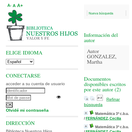
A+
A
A-
Nueva búsqueda
Información del
autor
Autor
ELIGE IDIOMA
GONZALEZ,
Martha
CONECTARSE
Documentos
disponibles escritos
acceder a su cuenta de usuario
por este autor (
2
)
Refinar
búsqueda
Olvidé mi contraseña
Matemática 3º c.b.u.
/
FERNÁNDEZ, Cecilia
DIRECCIÓN
Matemática 3º c.b.u.
Biblioteca Nuestros Hijos
/
FERNÁNDEZ, Cecilia