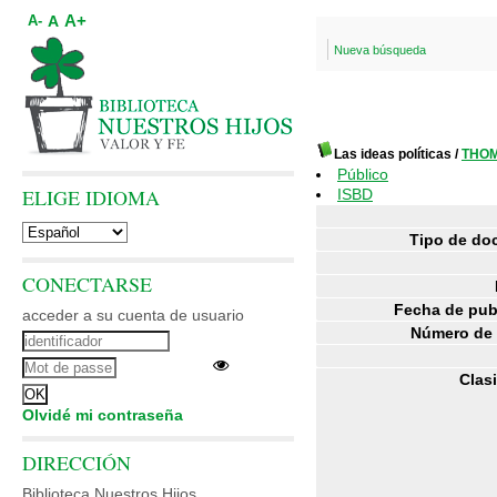
A+
A
A-
Nueva búsqueda
Las ideas políticas
/
THOM
Público
ELIGE IDIOMA
ISBD
Tipo de do
CONECTARSE
Fecha de pub
acceder a su cuenta de usuario
Número de 
Clasi
Olvidé mi contraseña
DIRECCIÓN
Biblioteca Nuestros Hijos