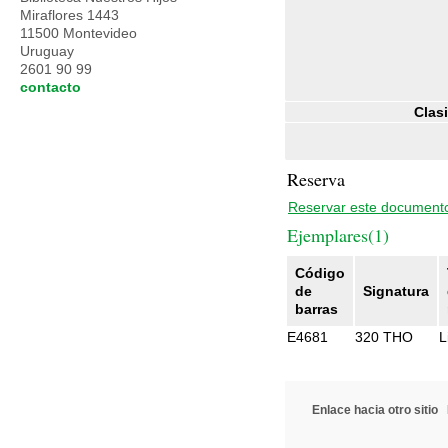
Miraflores 1443
11500 Montevideo
Uruguay
2601 90 99
contacto
Clasi
Reserva
Reservar este document
Ejemplares(1)
Código
de
Signatura
barras
E4681
320 THO
L
Enlace hacia otro sitio