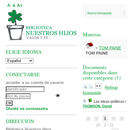
A+
A
A-
Nueva búsqueda
Materias
>
TOM PAINE
ELIGE IDIOMA
TOM PAINE
Documents
disponibles dans
CONECTARSE
cette catégorie (
1
)
acceder a su cuenta de usuario
Refinar
búsqueda
Las ideas políticas
/
THOMSON, David
Olvidé mi contraseña
1
DIRECCIÓN
(1 - 1 / 1)
Biblioteca Nuestros Hijos