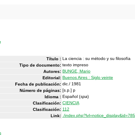
o
La ciencia : su método y su filosofía
Título :
texto impreso
Tipo de documento:
BUNGE, Mario
Autores:
Buenos Aires : Siglo veinte
Editorial:
dic./ 1981
Fecha de publicación:
[s.p.] p
Número de páginas:
Español (
spa
)
Idioma :
CIENCIA
Clasificación:
112
Clasificación:
./index.php?lvl=notice_display&id=78
Link:
o