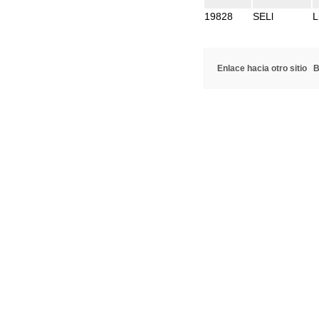
19828
SELl
L
Enlace hacia otro sitio
B