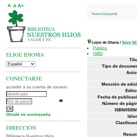
A+
A
A-
Nueva búsqueda
Lejos de Ghana
/
Taiye S
Público
ELIGE IDIOMA
ISBD
Títu
Tipo de docume
Auto
CONECTARSE
Mención de edic
acceder a su cuenta de usuario
Editor
Fecha de publicac
Número de pági
ISBN/ISSN
Olvidé mi contraseña
Idio
Clasificac
DIRECCIÓN
Resum
Biblioteca Nuestros Hijos