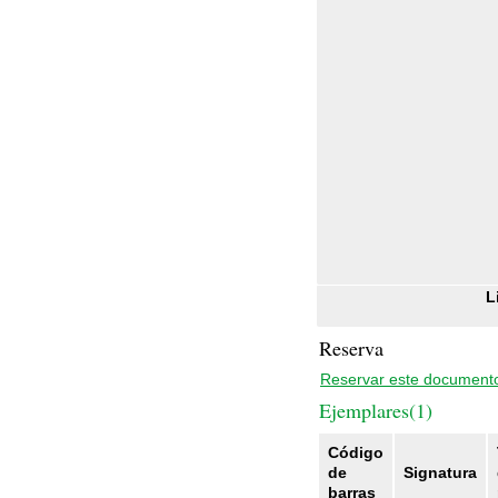
L
Reserva
Reservar este document
Ejemplares(1)
Código
de
Signatura
barras