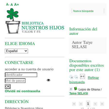
A+
A
A-
Nueva búsqueda
Información del
autor
Autor Taiye
ELIGE IDIOMA
SELASI
Documentos
CONECTARSE
disponibles escritos
por este autor (
1
)
acceder a su cuenta de usuario
Refinar
búsqueda
Lejos de Ghana
/
Olvidé mi contraseña
Taiye SELASI
DIRECCIÓN
1
Biblioteca Nuestros Hijos