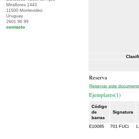
Miraflores 1443
11500 Montevideo
Uruguay
2601 90 99
contacto
Clasif
Reserva
Reservar este document
Ejemplares(1)
Código
de
Signatura
barras
E10085
701 FUCi
L