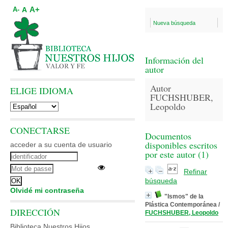
A+
A
A-
Nueva búsqueda
Información del
autor
Autor
ELIGE IDIOMA
FUCHSHUBER,
Leopoldo
CONECTARSE
Documentos
disponibles escritos
acceder a su cuenta de usuario
por este autor (
1
)
Refinar
búsqueda
Olvidé mi contraseña
"Ismos" de la
Plástica Contemporánea
/
DIRECCIÓN
FUCHSHUBER, Leopoldo
Biblioteca Nuestros Hijos