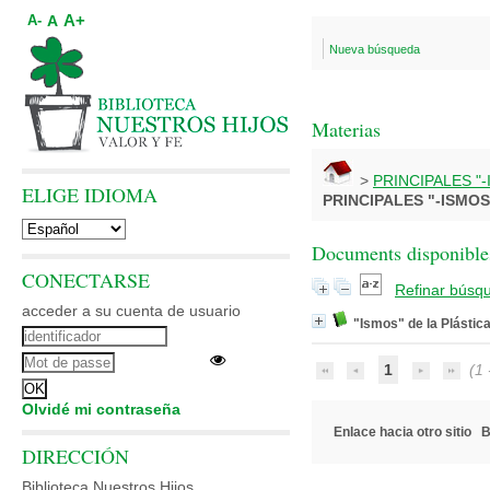
A+
A
A-
Nueva búsqueda
Materias
>
PRINCIPALES "
ELIGE IDIOMA
PRINCIPALES "-ISMOS
Documents disponibles
CONECTARSE
Refinar búsq
acceder a su cuenta de usuario
"Ismos" de la Plásti
1
(1 -
Olvidé mi contraseña
Enlace hacia otro sitio
B
DIRECCIÓN
Biblioteca Nuestros Hijos