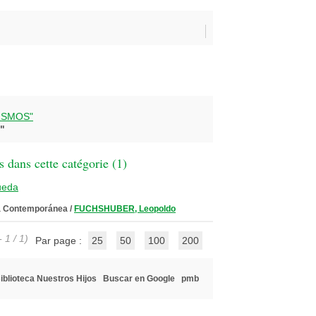
-ISMOS"
"
 dans cette catégorie (
1
)
ueda
ca Contemporánea
/
FUCHSHUBER, Leopoldo
 1 / 1)
Par page :
25
50
100
200
iblioteca Nuestros Hijos
Buscar en Google
pmb