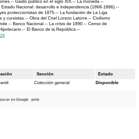
iones.-- Gasto público en el siglo XIX.-- La moneda.--
 Estado Nacional: desarrollo e independencia (1868-1886).--
yes proteccionistas de 1875.-- La fundación de La Liga
as y cursistas.-- Obra del Cnel Lorezo Latorre.-- Civilismo
de.-- Banco Nacional.-- La crisis de 1890.-- Censo de
ipotecario.-- El Banco de la República.--
826
cación
Sección
Estado
antil
Colección general
Disponible
uscar en Google
pmb