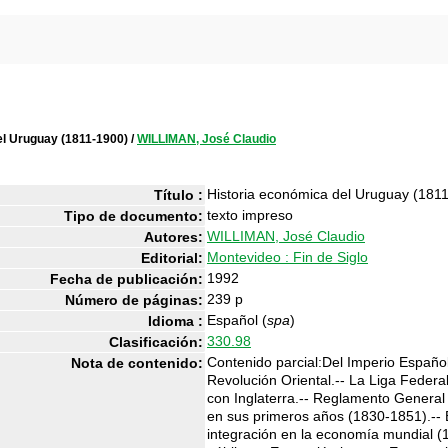
el Uruguay (1811-1900)
/
WILLIMAN, José Claudio
Historia económica del Uruguay (181
Título :
texto impreso
Tipo de documento:
WILLIMAN, José Claudio
Autores:
Montevideo : Fin de Siglo
Editorial:
1992
Fecha de publicación:
239 p
Número de páginas:
Español (
spa
)
Idioma :
330.98
Clasificación:
Contenido parcial:Del Imperio Español 
Nota de contenido:
Revolución Oriental.-- La Liga Feder
con Inglaterra.-- Reglamento General 
en sus primeros años (1830-1851).-- 
integración en la economía mundial (