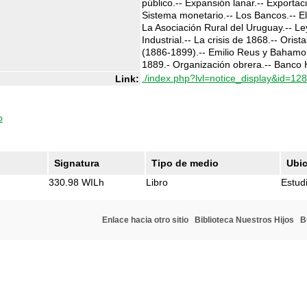
público.-- Expansión lanar.-- Exportac
Sistema monetario.-- Los Bancos.-- El
La Asociación Rural del Uruguay.-- Le
Industrial.-- La crisis de 1868.-- Orist
(1886-1899).-- Emilio Reus y Bahamon
1889.- Organización obrera.-- Banco H
./index.php?lvl=notice_display&id=12
Link:
o
Signatura
Tipo de medio
Ubi
330.98 WILh
Libro
Estudi
Enlace hacia otro sitio
Biblioteca Nuestros Hijos
B