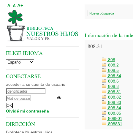
A+
A
A-
Nueva búsqueda
Información de la ind
808.31
ELIGE IDIOMA
808
808.2
808.5
CONECTARSE
808.54
808.6
acceder a su cuenta de usuario
808.8
808.81
808.82
808.83
808.84
Olvidé mi contraseña
808.85
808801
DIRECCIÓN
808831
Biblioteca Nuestros Hijos