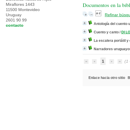
Documentos en la bibli
Miraflores 1443
11500 Montevideo
Uruguay
Refinar búsq
2601 90 99
Antología del cuento
contacto
Cuento y canto
/
DI L
La escalera portátil y
Narradores uruguayo
1
(1 -
Enlace hacia otro sitio
B