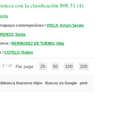
oteca con la clasificación 808.31 (
4
)
ueda
 uruguayo contemporáneo
/
VISCA, Arturo Sergio
ORENZO, Santa
 otros
/
BERMUDEZ DE TUBINO, Olga
s
/
COTELO, Ruben
 4 / 4)
Par page :
25
50
100
200
iblioteca Nuestros Hijos
Buscar en Google
pmb