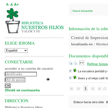
A+
A
A-
Nueva búsqueda
Información de la edit
Central de Impresion
ELIGE IDIOMA
localizada en :
Montev
Documentos disponibles
CONECTARSE
Refinar búsq
acceder a su cuenta de usuario
La escalera portátil y
Goes y el viejo café 
1
(1 -
Olvidé mi contraseña
DIRECCIÓN
Enlace hacia otro sitio
B
Biblioteca Nuestros Hijos