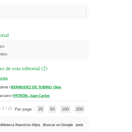
orial
es
ideo
 de esta editorial (
2
)
ueda
 otros
/
BERMUDEZ DE TUBINO, Olga
Vaccaro
/
PATRÓN, Juan Carlos
 2 / 2)
Par page :
25
50
100
200
iblioteca Nuestros Hijos
Buscar en Google
pmb