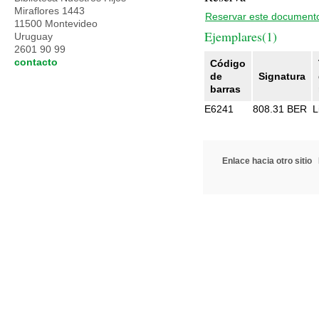
Miraflores 1443
Reservar este document
11500 Montevideo
Ejemplares(1)
Uruguay
2601 90 99
contacto
Código
de
Signatura
barras
E6241
808.31 BER
L
Enlace hacia otro sitio