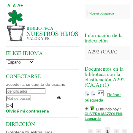
A+
A
A-
Nueva búsqueda
Información de la
indexación
A292 (CAJA)
ELIGE IDIOMA
Documentos en la
biblioteca con la
CONECTARSE
clasificación A292
(CAJA) (
1
)
acceder a su cuenta de usuario
Refinar
búsqueda
El mundo hoy
/
Olvidé mi contraseña
OLIVERA MAZZOLENI,
Leonardo
DIRECCIÓN
1
Biblioteca Nuestros Hijos