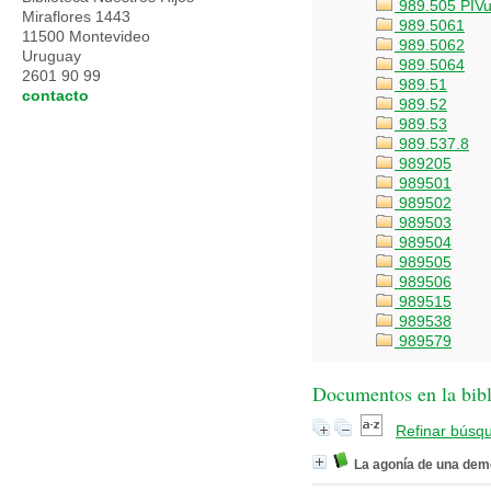
989.505 PIV
Miraflores 1443
989.5061
11500 Montevideo
989.5062
Uruguay
989.5064
2601 90 99
989.51
contacto
989.52
989.53
989.537.8
989205
989501
989502
989503
989504
989505
989506
989515
989538
989579
Documentos en la bibli
Refinar búsq
La agonía de una dem