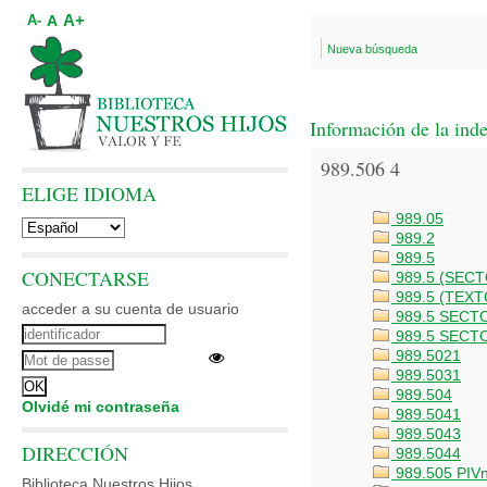
A+
A
A-
Nueva búsqueda
Información de la ind
989.506 4
ELIGE IDIOMA
989.05
989.2
989.5
CONECTARSE
989.5 (SEC
989.5 (TEX
acceder a su cuenta de usuario
989.5 SECT
989.5 SECT
989.5021
989.5031
989.504
Olvidé mi contraseña
989.5041
989.5043
DIRECCIÓN
989.5044
989.505 PIV
Biblioteca Nuestros Hijos