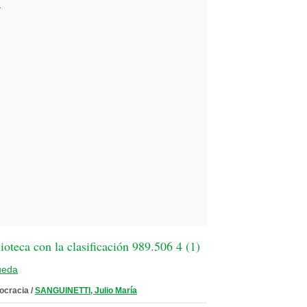
u
oteca con la clasificación 989.506 4 (
1
)
ueda
ocracia
/
SANGUINETTI, Julio María