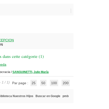
CEPCION
ON
 dans cette catégorie (
1
)
ueda
ocracia
/
SANGUINETTI, Julio María
 1 / 1)
Par page :
25
50
100
200
iblioteca Nuestros Hijos
Buscar en Google
pmb