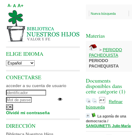
A+
A
A-
Nueva búsqueda
Materias
>
PERIODO
ELIGE IDIOMA
PACHEQUISTA
PERIODO
PACHEQUISTA
CONECTARSE
Documents
disponibles dans
acceder a su cuenta de usuario
cette catégorie (
1
)
Refinar
búsqueda
Olvidé mi contraseña
La agonía de una
democracia
/
DIRECCIÓN
SANGUINETTI, Julio María
Biblioteca Nuestros Hijos