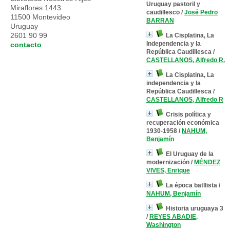
Uruguay pastoril y
Miraflores 1443
caudillesco
/
José Pedro
11500 Montevideo
BARRAN
Uruguay
2601 90 99
La Cisplatina, La
Independencia y la
contacto
República Caudillesca
/
CASTELLANOS, Alfredo R.
La Cisplatina, La
independencia y la
República Caudillesca
/
CASTELLANOS, Alfredo R
Crisis política y
recuperación económica
1930-1958
/
NAHUM,
Benjamín
El Uruguay de la
modernización
/
MÉNDEZ
VIVES, Enrique
La época batllista
/
NAHUM, Benjamín
Historia uruguaya 3
/
REYES ABADIE,
Washington