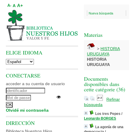
A+
A
A-
Nueva búsqueda
Materias
>
HISTORIA
ELIGE IDIOMA
URUGUAYA
HISTORIA
URUGUAYA
CONECTARSE
Documents
disponibles dans
acceder a su cuenta de usuario
cette catégorie (
36
)
Refinar
búsqueda
Olvidé mi contraseña
Los tres Pepes
/
Leonardo BORGES
DIRECCIÓN
La agonía de una
Biblioteca Nuestros Hijos
democracia
/