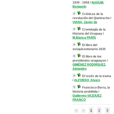
1930 - 1958
/
NAHUM,
Benjamín
Crónicas de la
revolución del Quebracho
/
VIANA, Javier de
Cronología de la
Historia del Uruguay
/
M.Blanca PARÍS
El libro del
sesquicentenario 1830
El libro de los
presidentes uruguayos
/
GIMÉNEZ RODRÍGUEZ,
Alejandro
El revés de la trama
/
ALFONSO, Alvaro
Francisco Berra, la
historia prohibida
/
Guillermo VAZQUEZ
FRANCO
1
2
3