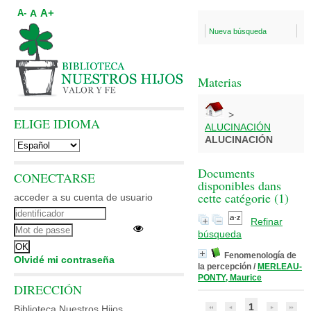
A+
A
A-
Nueva búsqueda
Materias
>
ELIGE IDIOMA
ALUCINACIÓN
ALUCINACIÓN
Documents
CONECTARSE
disponibles dans
cette catégorie (
1
)
acceder a su cuenta de usuario
Refinar
búsqueda
Fenomenología de
Olvidé mi contraseña
la percepción
/
MERLEAU-
PONTY, Maurice
DIRECCIÓN
1
Biblioteca Nuestros Hijos