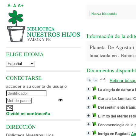
A+
A
A-
Nueva búsqueda
Información de la edit
Planeta-De Agostini
ELIGE IDIOMA
localizada en :
Barcel
Documentos disponibles
CONECTARSE
Refinar búsq
acceder a su cuenta de usuario
La alegría de darse a
Carta a las familias. 
Del sentimiento trágic
Olvidé mi contraseña
El mito del eterno ret
DIRECCIÓN
Fenomenología de la 
Intriga en Bagdad
/
Ag
Biblioteca Nuestros Hijos