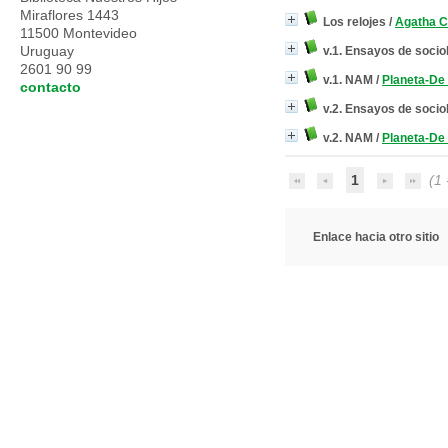
Miraflores 1443
Los relojes
/
Agatha 
11500 Montevideo
Uruguay
v.1. Ensayos de soci
2601 90 99
v.1. NAM
/
Planeta-De 
contacto
v.2. Ensayos de soci
v.2. NAM
/
Planeta-De 
1
(1 
Enlace hacia otro sitio