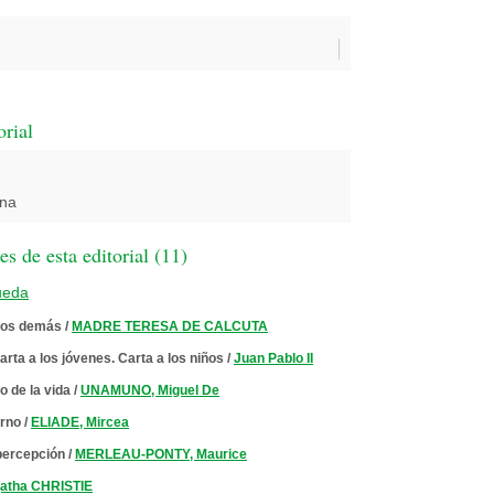
orial
ona
 de esta editorial (
11
)
ueda
 los demás
/
MADRE TERESA DE CALCUTA
Carta a los jóvenes. Carta a los niños
/
Juan Pablo II
o de la vida
/
UNAMUNO, Miguel De
orno
/
ELIADE, Mircea
percepción
/
MERLEAU-PONTY, Maurice
atha CHRISTIE