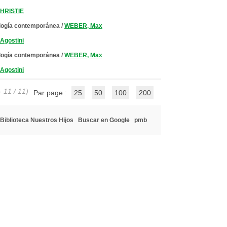
CHRISTIE
ología contemporánea
/
WEBER, Max
Agostini
ología contemporánea
/
WEBER, Max
Agostini
- 11 / 11)
Par page :
25
50
100
200
Biblioteca Nuestros Hijos
Buscar en Google
pmb