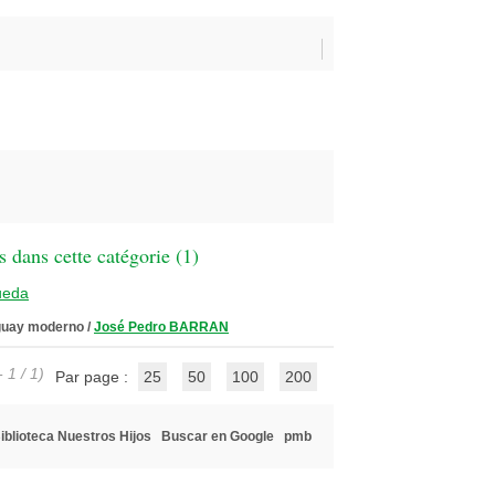
 dans cette catégorie (
1
)
ueda
uguay moderno
/
José Pedro BARRAN
 1 / 1)
Par page :
25
50
100
200
iblioteca Nuestros Hijos
Buscar en Google
pmb