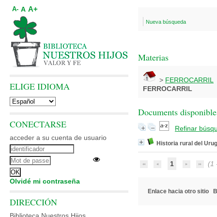
A+
A
A-
Nueva búsqueda
Materias
>
FERROCARRIL
ELIGE IDIOMA
FERROCARRIL
Documents disponibles
CONECTARSE
Refinar búsq
acceder a su cuenta de usuario
Historia rural del Ur
1
(1 -
Olvidé mi contraseña
Enlace hacia otro sitio
B
DIRECCIÓN
Biblioteca Nuestros Hijos