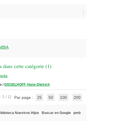
MBIA
 dans cette catégorie (
1
)
ueda
a
/
DISSELHOFF, Hans-Dietrich
 1 / 1)
Par page :
25
50
100
200
iblioteca Nuestros Hijos
Buscar en Google
pmb