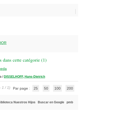
DOR
 dans cette catégorie (
1
)
ueda
a
/
DISSELHOFF, Hans-Dietrich
 1 / 1)
Par page :
25
50
100
200
iblioteca Nuestros Hijos
Buscar en Google
pmb