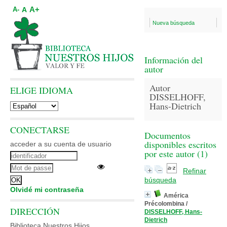
A+
A
A-
Nueva búsqueda
Información del
autor
Autor
ELIGE IDIOMA
DISSELHOFF,
Hans-Dietrich
CONECTARSE
Documentos
disponibles escritos
acceder a su cuenta de usuario
por este autor (
1
)
Refinar
búsqueda
Olvidé mi contraseña
América
Précolombina
/
DIRECCIÓN
DISSELHOFF, Hans-
Dietrich
Biblioteca Nuestros Hijos