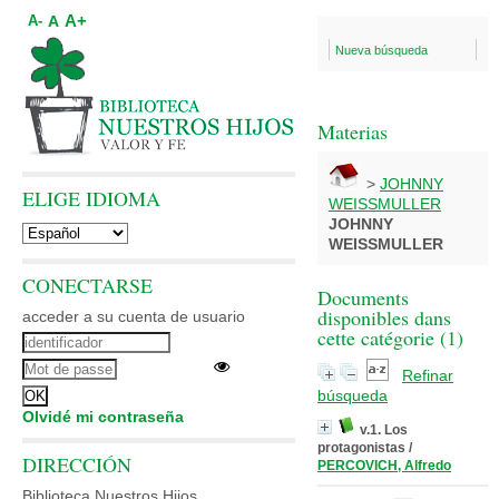
A+
A
A-
Nueva búsqueda
Materias
>
JOHNNY
ELIGE IDIOMA
WEISSMULLER
JOHNNY
WEISSMULLER
CONECTARSE
Documents
disponibles dans
acceder a su cuenta de usuario
cette catégorie (
1
)
Refinar
búsqueda
Olvidé mi contraseña
v.1. Los
protagonistas
/
DIRECCIÓN
PERCOVICH, Alfredo
Biblioteca Nuestros Hijos