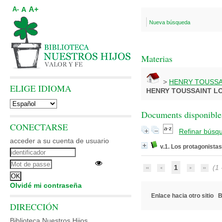
A+
A
A-
Nueva búsqueda
Materias
>
HENRY TOUSSA
ELIGE IDIOMA
HENRY TOUSSAINT L
Documents disponibles
CONECTARSE
Refinar búsq
acceder a su cuenta de usuario
v.1. Los protagonistas
1
(1 -
Olvidé mi contraseña
Enlace hacia otro sitio
B
DIRECCIÓN
Biblioteca Nuestros Hijos