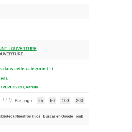
INT LOUVERTURE
OUVERTURE
 dans cette catégorie (
1
)
ueda
/
PERCOVICH, Alfredo
 1 / 1)
Par page :
25
50
100
200
iblioteca Nuestros Hijos
Buscar en Google
pmb