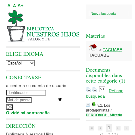
A+
A
A-
Nueva búsqueda
Materias
>
TACUABE
ELIGE IDIOMA
TACUABE
Documents
disponibles dans
CONECTARSE
cette catégorie (
1
)
acceder a su cuenta de usuario
Refinar
búsqueda
v.1. Los
protagonistas
/
Olvidé mi contraseña
PERCOVICH, Alfredo
DIRECCIÓN
1
Biblioteca Nuestros Hijos
(1 - 1 / 1)