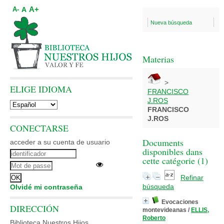
A+
A
A-
Nueva búsqueda
Materias
>
ELIGE IDIOMA
FRANCISCO
J.ROS
FRANCISCO
J.ROS
CONECTARSE
Documents
acceder a su cuenta de usuario
disponibles dans
cette catégorie (
1
)
Refinar
búsqueda
Olvidé mi contraseña
Evocaciones
DIRECCIÓN
montevideanas
/
ELLIS,
Roberto
Biblioteca Nuestros Hijos