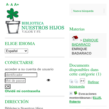
A+
A
A-
Nueva búsqueda
Materias
>
ENRIQUE
ELIGE IDIOMA
BADARACO
ENRIQUE
BADARACO
CONECTARSE
Documents
disponibles dans
acceder a su cuenta de usuario
cette catégorie (
1
)
Refinar
búsqueda
Olvidé mi contraseña
Evocaciones
montevideanas
/
ELLIS,
DIRECCIÓN
Roberto
Biblioteca Nuestros Hijos