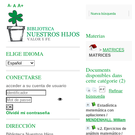
A+
A
A-
Nueva búsqueda
Materias
>
MATRICES
ELIGE IDIOMA
MATRICES
Documents
disponibles dans
CONECTARSE
cette catégorie (
2
)
acceder a su cuenta de usuario
Refinar
búsqueda
Estadística
metemática con
Olvidé mi contraseña
apliaciones
/
MENDENHALL, William
DIRECCIÓN
v.2. Ejercicios de
análisis matemático
/
Biblioteca Nuestros Hijos