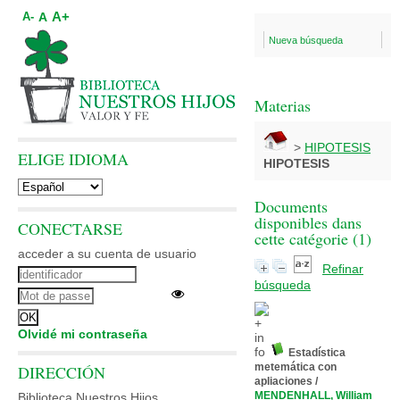
A+
A
A-
Nueva búsqueda
Materias
>
HIPOTESIS
ELIGE IDIOMA
HIPOTESIS
Documents
disponibles dans
CONECTARSE
cette catégorie (
1
)
acceder a su cuenta de usuario
Refinar
búsqueda
Olvidé mi contraseña
Estadística
metemática con
DIRECCIÓN
apliaciones
/
MENDENHALL, William
Biblioteca Nuestros Hijos