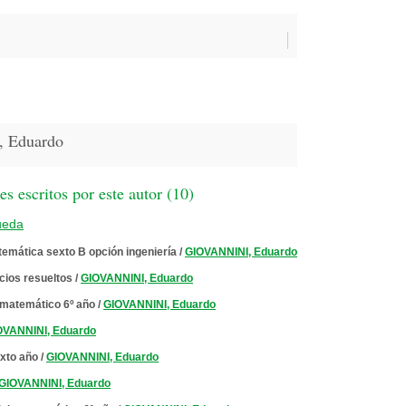
 Eduardo
 escritos por este autor (
10
)
ueda
emática sexto B opción ingeniería
/
GIOVANNINI, Eduardo
icios resueltos
/
GIOVANNINI, Eduardo
s matemático 6º año
/
GIOVANNINI, Eduardo
OVANNINI, Eduardo
xto año
/
GIOVANNINI, Eduardo
GIOVANNINI, Eduardo