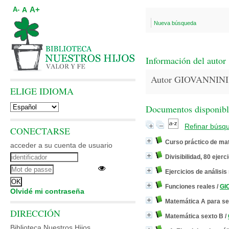
A+
A
A-
Nueva búsqueda
Información del autor
Autor GIOVANNINI,
ELIGE IDIOMA
Documentos disponibles
Refinar búsq
CONECTARSE
Curso práctico de mat
acceder a su cuenta de usuario
Divisibilidad, 80 ejerc
Ejercicios de análisi
Funciones reales
/
GI
Olvidé mi contraseña
Matemática A para se
DIRECCIÓN
Matemática sexto B
/
Biblioteca Nuestros Hijos