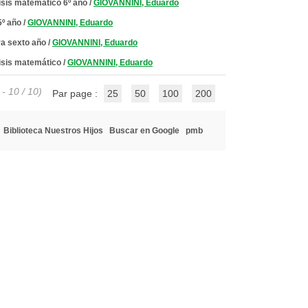
lisis matemático 6º año
/
GIOVANNINI, Eduardo
5º año
/
GIOVANNINI, Eduardo
ra sexto año
/
GIOVANNINI, Eduardo
lisis matemático
/
GIOVANNINI, Eduardo
 - 10 / 10)
Par page :
25
50
100
200
Biblioteca Nuestros Hijos
Buscar en Google
pmb