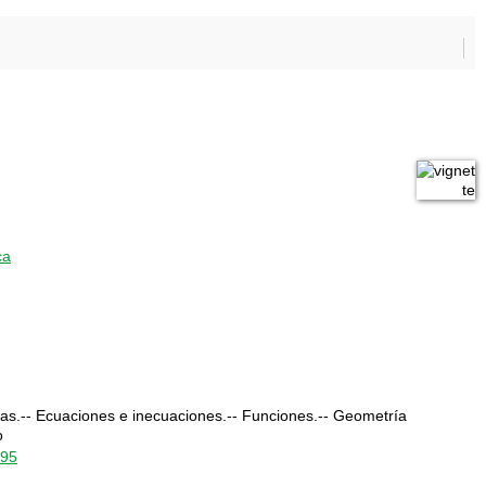
ca
as.-- Ecuaciones e inecuaciones.-- Funciones.-- Geometría
o
095