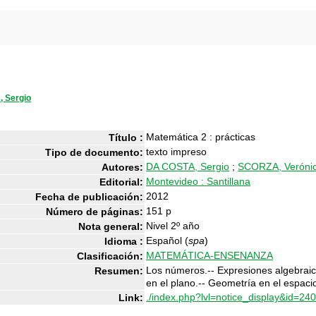
 Sergio
Matemática 2 : prácticas
Título :
texto impreso
Tipo de documento:
DA COSTA, Sergio
;
SCORZA, Veróni
Autores:
Montevideo : Santillana
Editorial:
2012
Fecha de publicación:
151 p
Número de páginas:
Nivel 2º año
Nota general:
Español (
spa
)
Idioma :
MATEMÁTICA-ENSENANZA
Clasificación:
Los números.-- Expresiones algebraic
Resumen:
en el plano.-- Geometría en el espaci
./index.php?lvl=notice_display&id=24
Link: